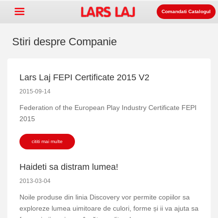
Comandati Catalogul
Stiri despre Companie
Go »
+
Echipament pentru spatii de
Lars Laj FEPI Certificate 2015 V2
2015-09-14
+
joaca
Mobilier stradal si de parc
Federation of the European Play Industry Certificate FEPI
+
Echipament pentru sport
2015
+
Suprafata
cititi mai multe
+
Despre noi
Contact
Haideti sa distram lumea!
2013-03-04
Comanda catalogul
Noile produse din linia Discovery vor permite copiilor sa
LarsLaj Worldwide
exploreze lumea uimitoare de culori, forme și ii va ajuta sa
Lars Laj on Facebook