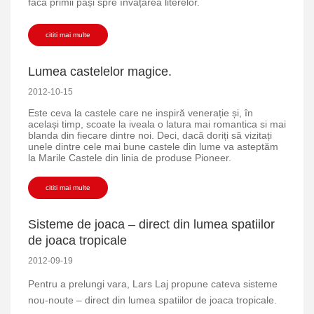
faca primii pași spre învățarea literelor.
cititi mai multe
Lumea castelelor magice.
2012-10-15
Este ceva la castele care ne inspiră venerație și, în
același timp, scoate la iveala o latura mai romantica si mai
blanda din fiecare dintre noi.
Deci, dacă doriți să vizitați
unele dintre cele mai bune castele din lume va asteptăm
la Marile Castele din linia de produse Pioneer.
cititi mai multe
Sisteme de joaca – direct din lumea spatiilor
de joaca tropicale
2012-09-19
Pentru a prelungi vara, Lars Laj propune cateva sisteme
nou-noute –
direct din lumea spatiilor de joaca tropicale
.