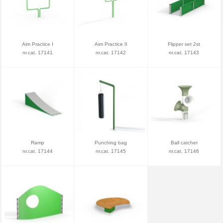
Aim Practice I
Aim Practice II
Flipper set 2st
nr.cat. 17141
nr.cat. 17142
nr.cat. 17143
Ramp
Punching bag
Ball catcher
nr.cat. 17144
nr.cat. 17145
nr.cat. 17146