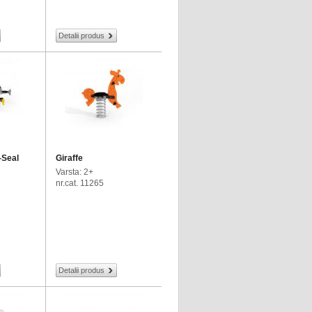
Detalii produs
-Seal
Giraffe
Varsta: 2+
nr.cat. 11265
Detalii produs