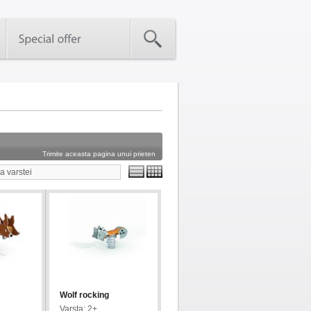
Trimite aceasta pagina unui prieten
a varstei
Wolf rocking
Varsta: 2+