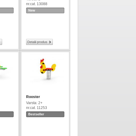
nr.cat. 13088
New
Detalii produs
Rooster
Varsta: 2+
nr.cat. 11253
Bestseller