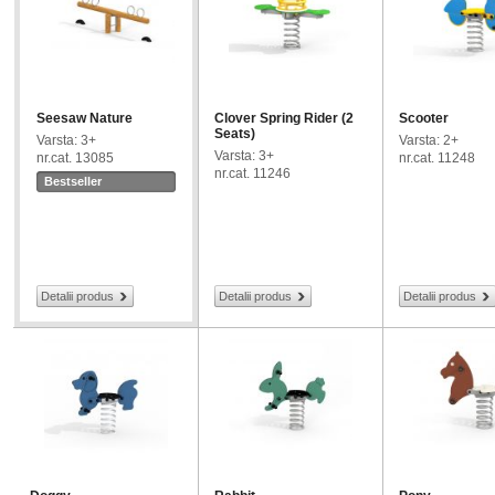
Seesaw Nature
Clover Spring Rider (2
Scooter
Seats)
Varsta: 3+
Varsta: 2+
Varsta: 3+
nr.cat. 13085
nr.cat. 11248
nr.cat. 11246
Bestseller
Detalii produs
Detalii produs
Detalii produs