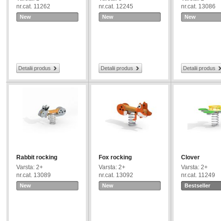
nr.cat. 11262
nr.cat. 12245
nr.cat. 13086
New
New
New
Detalii produs
Detalii produs
Detalii produs
Rabbit rocking
Fox rocking
Clover
Varsta: 2+
Varsta: 2+
Varsta: 2+
nr.cat. 13089
nr.cat. 13092
nr.cat. 11249
New
New
Bestseller