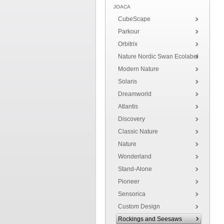
JOACA
CubeScape
Parkour
Orbitrix
Nature Nordic Swan Ecolabel
Modern Nature
Solaris
Dreamworld
Atlantis
Discovery
Classic Nature
Nature
Wonderland
Stand-Alone
Pioneer
Sensorica
Custom Design
Rockings and Seesaws