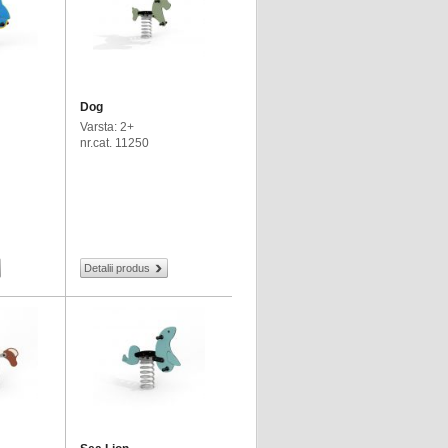
Dog
Varsta: 2+
nr.cat. 11250
Detalii produs