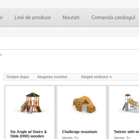
ks
Parks
Sortare dupa :
Alegerea numelui
Alegeti simbolul
Six Angle w/ Stairs &
Challenge mountain
Twister with t
Slide (H90) wooden
Varsta: 5+
Varsta: 3+