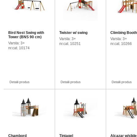
Bird Nest Swing with
Twister w/ swing
Climbing Booth
Tower (BNS 90 cm)
Varsta: 3+
Varsta: 3+
Varsta: 3+
nr.cat. 10251
nr.cat. 10266
nr.cat. 10174
Detalii produs
Detalii produs
Detalii produs
Chambord
Tintagel
Alcazar w/slide