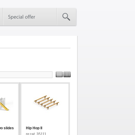
Trimite aceasta pagina unui prieten
wo slides
Hip Hop II
nr.cat. 35111