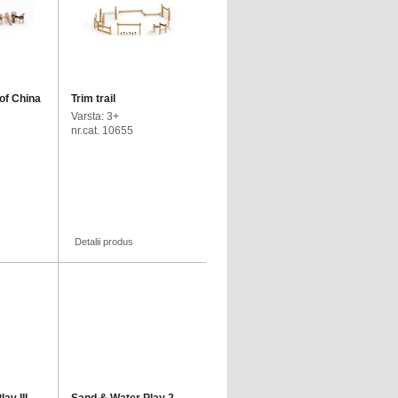
of China
Trim trail
Varsta: 3+
nr.cat. 10655
Detalii produs