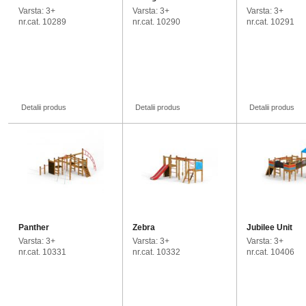
Varsta: 3+
Varsta: 3+
Varsta: 3+
nr.cat. 10289
nr.cat. 10290
nr.cat. 10291
Detalii produs
Detalii produs
Detalii produs
Panther
Zebra
Jubilee Unit
Varsta: 3+
Varsta: 3+
Varsta: 3+
nr.cat. 10331
nr.cat. 10332
nr.cat. 10406