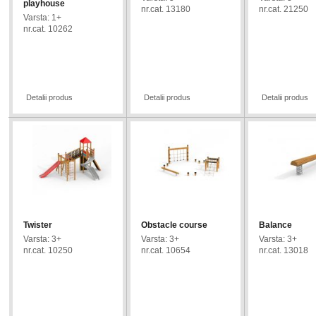
playhouse
nr.cat. 13180
nr.cat. 21250
Varsta: 1+
New
New
nr.cat. 10262
New
Detalii produs
Detalii produs
Detalii produs
Twister
Obstacle course
Balance
Varsta: 3+
Varsta: 3+
Varsta: 3+
nr.cat. 10250
nr.cat. 10654
nr.cat. 13018
Bestseller
Bestseller
Bestseller