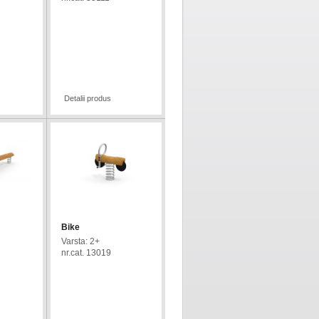
New
Detalii produs
Bike
Varsta: 2+
nr.cat. 13019
Bestseller